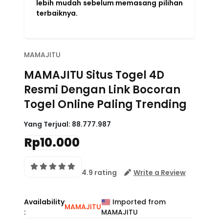
lebih mudah sebelum memasang pilihan
terbaiknya.
MAMAJITU
MAMAJITU Situs Togel 4D
Resmi Dengan Link Bocoran
Togel Online Paling Trending
Yang Terjual:
88.777.987
Rp10.000
4.9 rating
Write a Review
Availability
Imported from
MAMAJITU
:
MAMAJITU