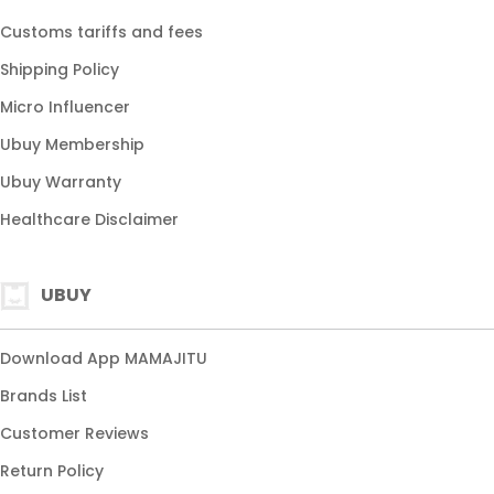
Customs tariffs and fees
Shipping Policy
Micro Influencer
Ubuy Membership
Ubuy Warranty
Healthcare Disclaimer
UBUY
Download App MAMAJITU
Brands List
Customer Reviews
Return Policy