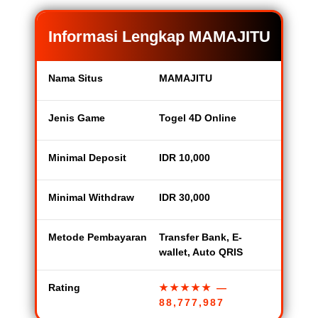
Informasi Lengkap MAMAJITU
Nama Situs
MAMAJITU
Jenis Game
Togel 4D Online
Minimal Deposit
IDR 10,000
Minimal Withdraw
IDR 30,000
Metode Pembayaran
Transfer Bank, E-
wallet, Auto QRIS
Rating
★★★★★
—
88,777,987